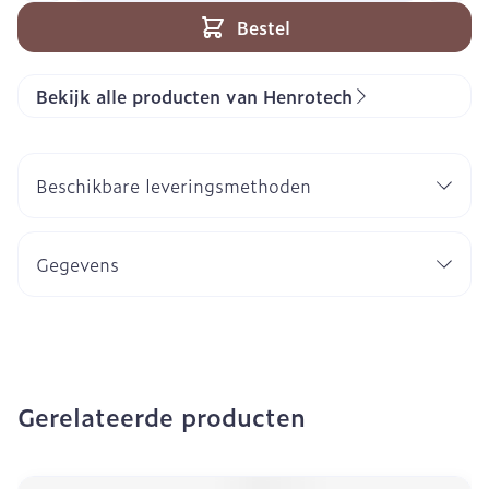
Bestel
Bekijk alle producten van Henrotech
Beschikbare leveringsmethoden
Gegevens
Gerelateerde producten
Navigeren door de elementen van de carrousel is mogeli
Druk om carrousel over te slaan
Druk op om naar carrouselnavigatie te gaan