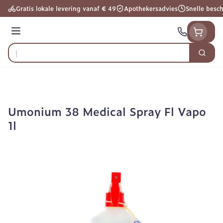
Ga naar de inhoud
Gratis lokale levering vanaf € 49
Apothekersadvies
Snelle besc
Menu
Zoek
Product, merk, categorie...
Umonium 38 Medical Spray Fl Vapo
1l