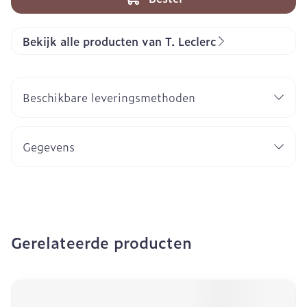
Bekijk alle producten van T. Leclerc
Beschikbare leveringsmethoden
Gegevens
Gerelateerde producten
Navigeren door de elementen van de carrousel is mogeli
Druk om carrousel over te slaan
Druk op om naar carrouselnavigatie te gaan