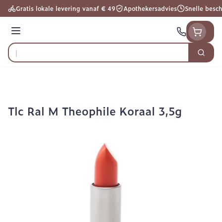
Ga naar de inhoud
Gratis lokale levering vanaf € 49
Apothekersadvies
Snelle besc
Menu
Zoek
Product, merk, categorie...
Tlc Ral M Theophile Koraal 3,5g