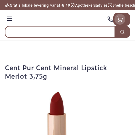
Ga naar de inhoud
Gratis lokale levering vanaf € 49
Apothekersadvies
Snelle besc
Menu
Zoek
Product, merk, categorie...
Cent Pur Cent Mineral Lipstick
Merlot 3,75g