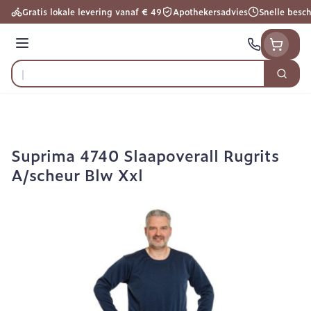
Ga naar de inhoud
Gratis lokale levering vanaf € 49
Apothekersadvies
Snelle besc
Menu
Zoek
Product, merk, categorie...
Suprima 4740 Slaapoverall Rugrits
A/scheur Blw Xxl