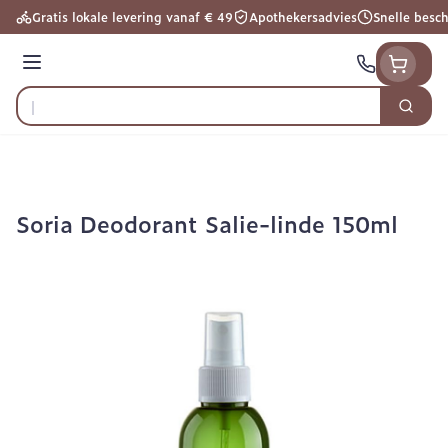
Ga naar de inhoud
Gratis lokale levering vanaf € 49
Apothekersadvies
Snelle besc
Menu
Zoek
Product, merk, categorie...
Soria Deodorant Salie-linde 150ml