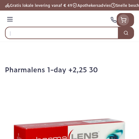
Ga naar de inhoud
Gratis lokale levering vanaf € 49
Apothekersadvies
Snelle besc
Menu
Zoek
Product, merk, categorie...
Pharmalens 1-day +2,25 30