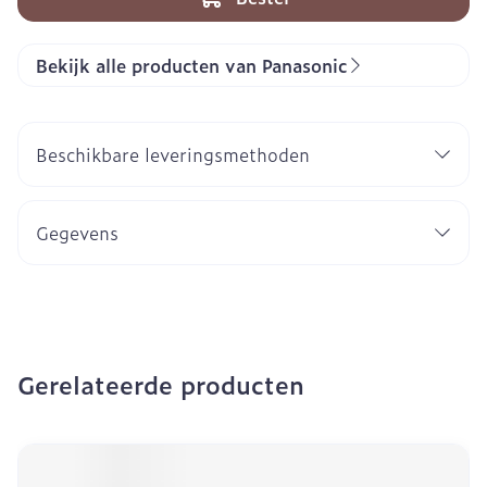
Bekijk alle producten van Panasonic
Beschikbare leveringsmethoden
Gegevens
Gerelateerde producten
Navigeren door de elementen van de carrousel is mogeli
Druk om carrousel over te slaan
Druk op om naar carrouselnavigatie te gaan