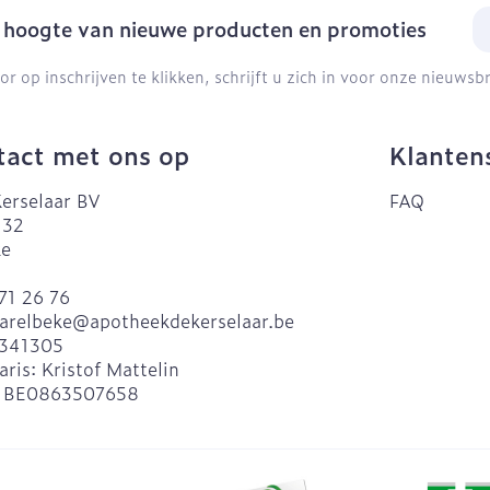
E-
e hoogte van nieuwe producten en promoties
or op inschrijven te klikken, schrijft u zich in voor onze nieuws
act met ons op
Klanten
erselaar BV
FAQ
 32
ke
71 26 76
arelbeke@
apotheekdekerselaar.be
341305
aris:
Kristof Mattelin
:
BE0863507658