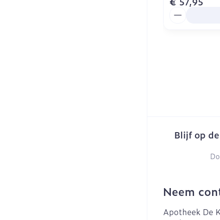
€ 57,95
Aantal
Blijf op d
Do
Neem cont
Apotheek De K