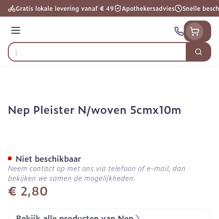
Ga naar de inhoud
Gratis lokale levering vanaf € 49
Apothekersadvies
Snelle besc
Menu
Zoek
Product, merk, categorie...
Nep Pleister N/woven 5cmx10m
Nep Pleister N/woven 5c
Niet beschikbaar
Neem contact op met ons via telefoon of e-mail, dan
bekijken we samen de mogelijkheden.
€ 2,80
Bekijk alle producten van Nep