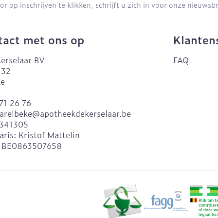
or op inschrijven te klikken, schrijft u zich in voor onze nieuws
act met ons op
Klanten
erselaar BV
FAQ
 32
ke
71 26 76
arelbeke@
apotheekdekerselaar.be
341305
aris:
Kristof Mattelin
:
BE0863507658