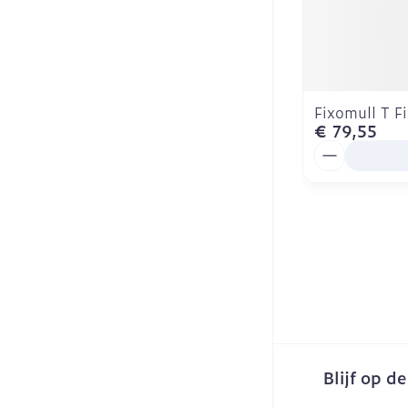
Fixomull T 
€ 79,55
Aantal
Blijf op d