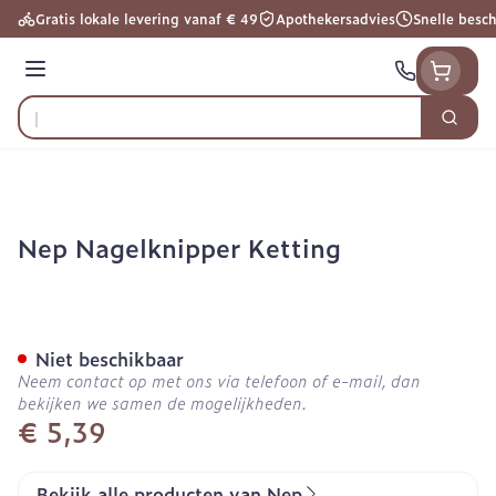
Ga naar de inhoud
Gratis lokale levering vanaf € 49
Apothekersadvies
Snelle besc
Menu
Zoek
Product, merk, categorie...
Nep Nagelknipper Ketting
Nep Nagelknipper Ketting
Niet beschikbaar
Neem contact op met ons via telefoon of e-mail, dan
bekijken we samen de mogelijkheden.
€ 5,39
Bekijk alle producten van Nep