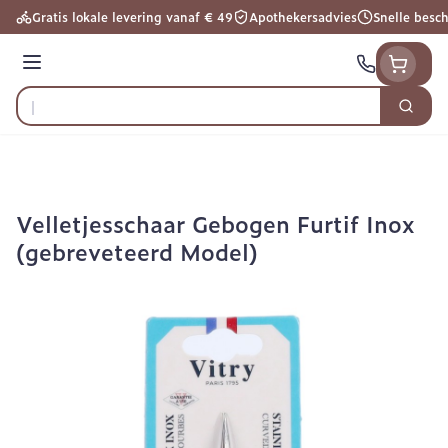
Ga naar de inhoud
Gratis lokale levering vanaf € 49
Apothekersadvies
Snelle besc
Menu
Zoek
Product, merk, categorie...
Velletjesschaar Gebogen Furtif Inox
(gebreveteerd Model)