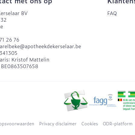
act met ons op
Klanten
erselaar BV
FAQ
 32
ke
71 26 76
arelbeke@
apotheekdekerselaar.be
341305
aris:
Kristof Mattelin
:
BE0863507658
opsvoorwaarden
Privacy disclaimer
Cookies
ODR-platform