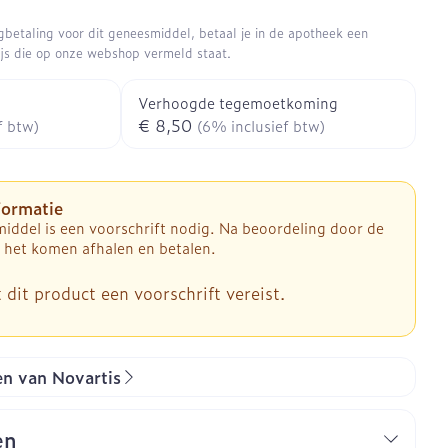
Gezichtsreiniging -
Sondes, baxters en
aasjes - antiviraal
Anesthesie
ontschminken
douche
kjes
catheters
ugbetaling voor dit geneesmiddel, betaal je in de apotheek een
rijs die op onze webshop vermeld staat.
aatje
Reinigingsmelk, - crème, -olie
Sondes
Accessoires
tering
nwerende middelen
en gel
ires
Diagnostica
Accessoires voor sondes
Verhoogde tegemoetkoming
Tonic - lotion
€ 8,50
f btw)
(6% inclusief btw)
Baxters
enten
Micellair water
 en geurproducten
Catheters
Afslanken
Specifiek voor de ogen
formatie
Toon meer
iddel is een voorschrift nodig. Na beoordeling door de
Pillendozen en accessoires
mie
 het komen afhalen en betalen.
ek voor mannen
Homeopathie
ing en zuurstof
Gezichtsverzorging
sverzorging
 dit product een voorschrift vereist.
cties
er
Mondmaskers
nt
Pigmentstoornissen
Zware benen
ergische en anti
sverzorging
Gevoelige huid - geïrriteerde
atoire middelen
en van Novartis
en - decubitis
huid
Tabletten
Bandages en Orthopedie -
lende middelen
er
orthopedische verbanden
Gemengde huid
Creme, gel en spray
p
om
en