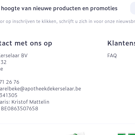
E-
e hoogte van nieuwe producten en promoties
or op inschrijven te klikken, schrijft u zich in voor onze nieuws
act met ons op
Klanten
erselaar BV
FAQ
 32
ke
71 26 76
arelbeke@
apotheekdekerselaar.be
341305
aris:
Kristof Mattelin
:
BE0863507658