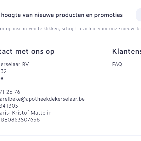
E-
e hoogte van nieuwe producten en promoties
or op inschrijven te klikken, schrijft u zich in voor onze nieuws
act met ons op
Klanten
erselaar BV
FAQ
 32
ke
71 26 76
arelbeke@
apotheekdekerselaar.be
341305
aris:
Kristof Mattelin
:
BE0863507658