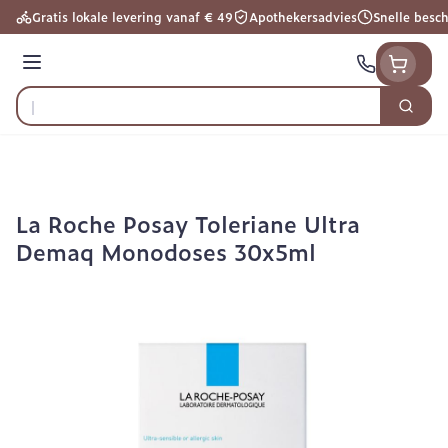
Ga naar de inhoud
Gratis lokale levering vanaf € 49
Apothekersadvies
Snelle besc
Menu
Zoek
Product, merk, categorie...
La Roche Posay Toleriane Ultra
Demaq Monodoses 30x5ml