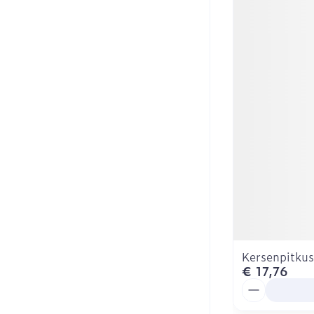
Kersenpitku
€ 17,76
Aantal