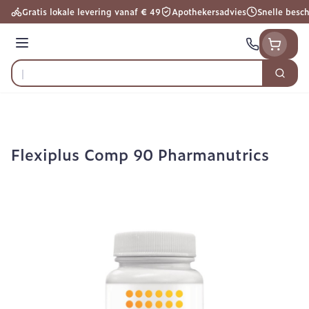
Ga naar de inhoud
Gratis lokale levering vanaf € 49
Apothekersadvies
Snelle besc
Menu
Zoek
Product, merk, categorie...
Flexiplus Comp 90 Pharmanutrics