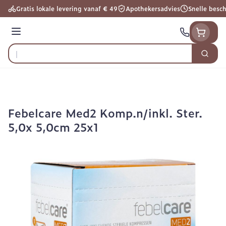
Ga naar de inhoud
Gratis lokale levering vanaf € 49
Apothekersadvies
Snelle besc
Menu
Zoek
Product, merk, categorie...
Febelcare Med2 Komp.n/inkl. Ster.
5,0x 5,0cm 25x1