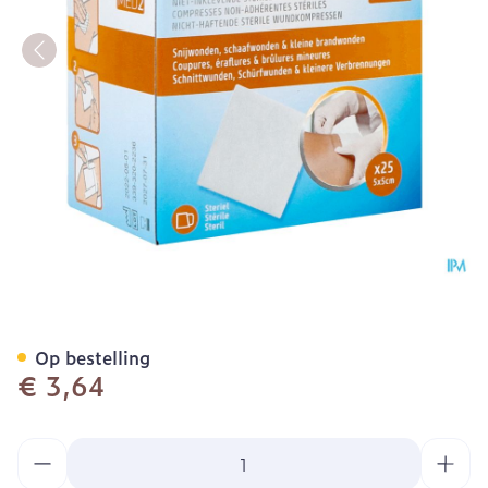
Febelcare Med2 Komp.n/ink
Op bestelling
€ 3,64
Aantal