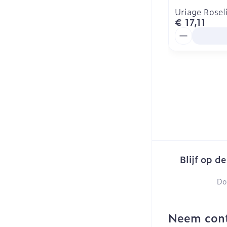
Uriage Rose
€ 17,11
Aantal
Blijf op d
Do
Neem cont