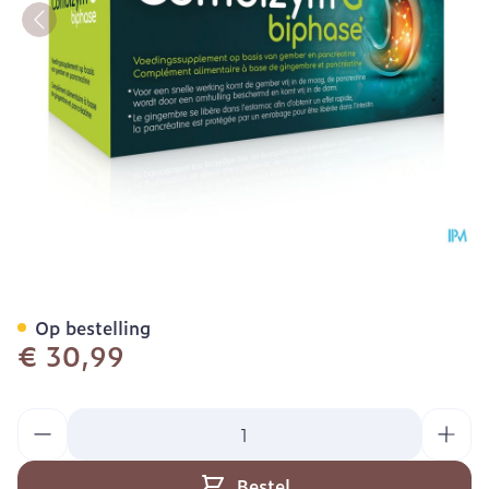
Combizym g Biphase Com
Op bestelling
€ 30,99
Aantal
Bestel