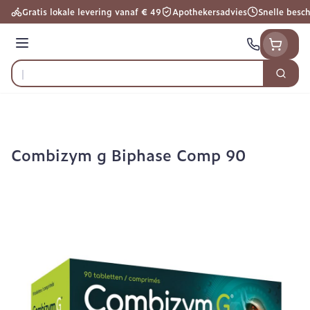
Ga naar de inhoud
Gratis lokale levering vanaf € 49
Apothekersadvies
Snelle besc
Menu
Zoek
Product, merk, categorie...
Combizym g Biphase Comp 90