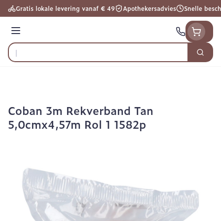
Ga naar de inhoud
Gratis lokale levering vanaf € 49
Apothekersadvies
Snelle besc
Menu
Zoek
Product, merk, categorie...
Coban 3m Rekverband Tan
5,0cmx4,57m Rol 1 1582p