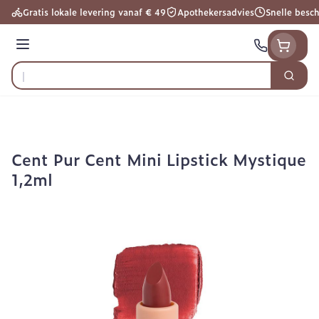
Ga naar de inhoud
Gratis lokale levering vanaf € 49
Apothekersadvies
Snelle besc
Menu
Zoek
Product, merk, categorie...
Cent Pur Cent Mini Lipstick Mystique
1,2ml