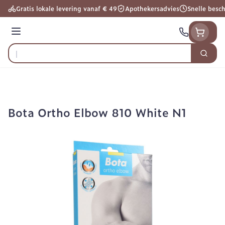
Ga naar de inhoud
Gratis lokale levering vanaf € 49
Apothekersadvies
Snelle besc
Menu
Zoek
Product, merk, categorie...
Bota Ortho Elbow 810 White N1