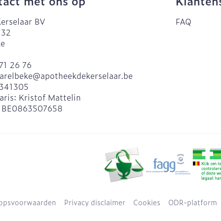
act met ons op
Klanten
erselaar BV
FAQ
 32
ke
71 26 76
arelbeke@
apotheekdekerselaar.be
341305
aris:
Kristof Mattelin
:
BE0863507658
opsvoorwaarden
Privacy disclaimer
Cookies
ODR-platform