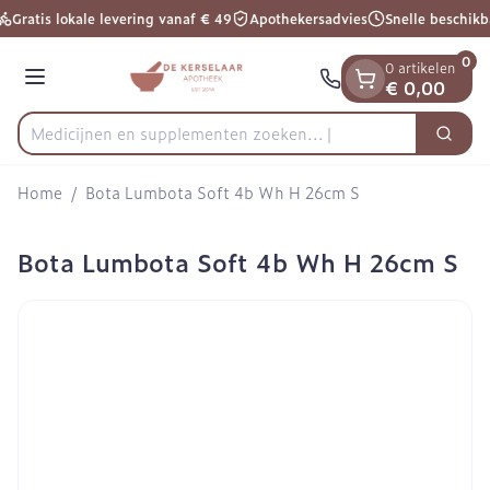
Dia 1 van 1
Ga naar de inhoud
Gratis lokale levering vanaf € 49
Apothekersadvies
Snelle beschikb
0
0 artikelen
Menu
€ 0,00
Medicijnen en supplementen zoeken...
Zoek
Product, merk, categorie...
Home
/
Bota Lumbota Soft 4b Wh H 26cm S
Bota Lumbota Soft 4b Wh H 26cm S