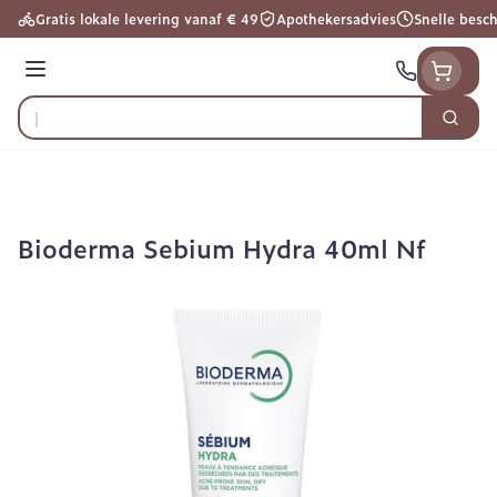
Ga naar de inhoud
Gratis lokale levering vanaf € 49
Apothekersadvies
Snelle besc
Menu
Zoek
Product, merk, categorie...
Bioderma Sebium Hydra 40ml Nf