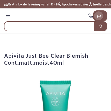
Ga naar de inhoud
Gratis lokale levering vanaf € 49
Apothekersadvies
Snelle besc
Menu
Zoek
Product, merk, categorie...
Apivita Just Bee Clear Blemish
Cont.matt.moist40ml