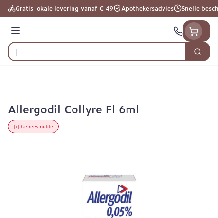
Ga naar de inhoud
Gratis lokale levering vanaf € 49
Apothekersadvies
Snelle besc
Menu
Zoek
Product, merk, categorie...
Allergodil Collyre Fl 6ml
Geneesmiddel