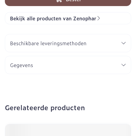
Bekijk alle producten van Zenophar
Beschikbare leveringsmethoden
Gegevens
Gerelateerde producten
Navigeren door de elementen van de carrousel is mogeli
Druk om carrousel over te slaan
Druk op om naar carrouselnavigatie te gaan