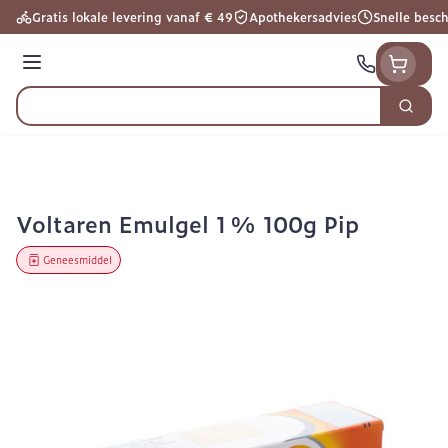
Ga naar de inhoud
Gratis lokale levering vanaf € 49
Apothekersadvies
Snelle besc
Menu
Zoek
Product, merk, categorie...
Voltaren Emulgel 1 % 100g Pip
Geneesmiddel