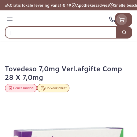
Ga naar de inhoud
Gratis lokale levering vanaf € 49
Apothekersadvies
Snelle besc
Menu
Zoek
Product, merk, categorie...
Tovedeso 7,0mg Verl.afgifte Comp
28 X 7,0mg
Geneesmiddel
Op voorschrift