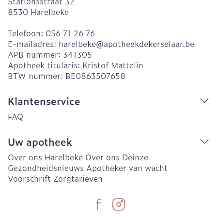
Stationsstraat 32
8530
Harelbeke
Telefoon:
056 71 26 76
E-mailadres:
harelbeke@
apotheekdekerselaar.be
APB nummer:
341305
Apotheek titularis:
Kristof Mattelin
BTW nummer:
BE0863507658
Klantenservice
FAQ
Uw apotheek
Over ons Harelbeke
Over ons Deinze
Gezondheidsnieuws
Apotheker van wacht
Voorschrift
Zorgtarieven