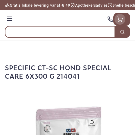
Ga naar de inhoud
Gratis lokale levering vanaf € 49
Apothekersadvies
Snelle besc
Menu
Zoek
Product, merk, categorie...
SPECIFIC CT-SC HOND SPECIAL
CARE 6X300 G 214041