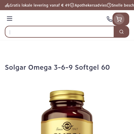
Ga naar de inhoud
Gratis lokale levering vanaf € 49
Apothekersadvies
Snelle besc
Menu
Zoek
Product, merk, categorie...
Solgar Omega 3-6-9 Softgel 60