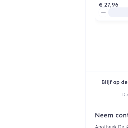
€ 27,96
Aantal
Blijf op d
Do
Neem cont
Apotheek De K