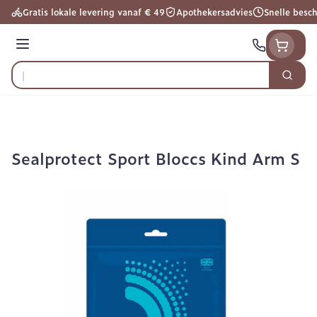
Ga naar de inhoud
Gratis lokale levering vanaf € 49
Apothekersadvies
Snelle besc
Menu
Zoek
Product, merk, categorie...
Sealprotect Sport Bloccs Kind Arm S