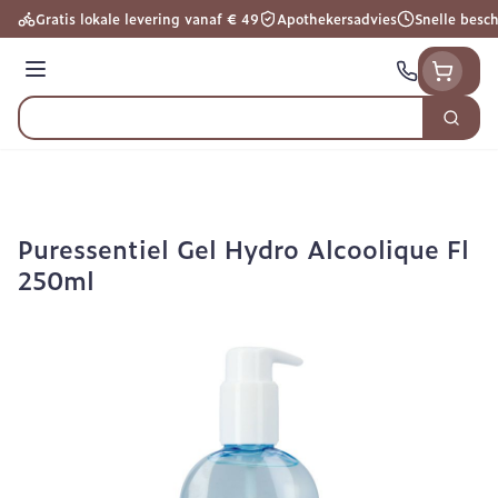
Ga naar de inhoud
Gratis lokale levering vanaf € 49
Apothekersadvies
Snelle besc
Menu
Zoek
Product, merk, categorie...
Puressentiel Gel Hydro Alcoolique Fl
250ml