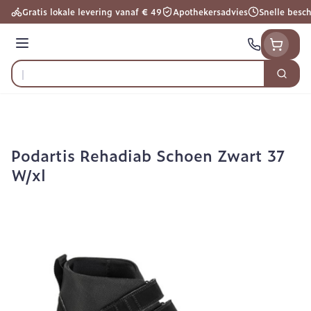
Ga naar de inhoud
Gratis lokale levering vanaf € 49
Apothekersadvies
Snelle besc
Menu
Zoek
Product, merk, categorie...
Podartis Rehadiab Schoen Zwart 37
W/xl