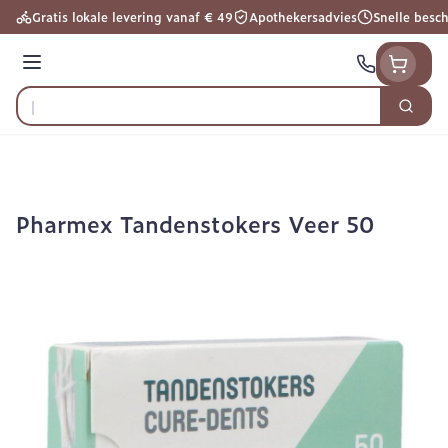
Ga naar de inhoud
Gratis lokale levering vanaf € 49
Apothekersadvies
Snelle besc
Menu
Zoek
Product, merk, categorie...
Pharmex Tandenstokers Veer 50