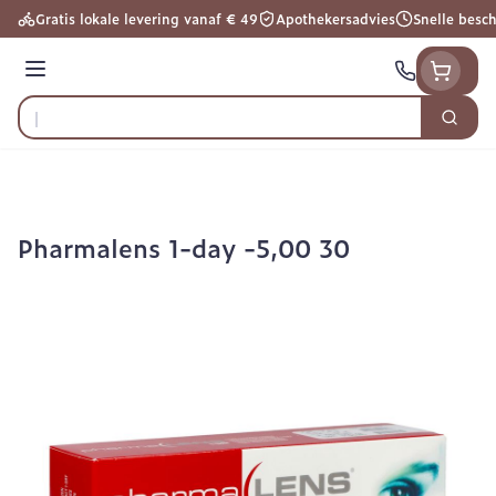
Ga naar de inhoud
Gratis lokale levering vanaf € 49
Apothekersadvies
Snelle besc
Menu
Zoek
Product, merk, categorie...
Pharmalens 1-day -5,00 30