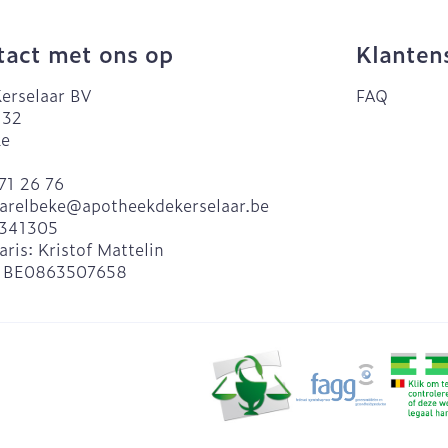
act met ons op
Klanten
erselaar BV
FAQ
 32
ke
71 26 76
arelbeke@
apotheekdekerselaar.be
341305
aris:
Kristof Mattelin
:
BE0863507658