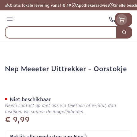
Ga naar de inhoud
Gratis lokale levering vanaf € 49
Apothekersadvies
Snelle besc
Menu
Zoek
Product, merk, categorie...
Nep Meeeter Uittrekker - Oorstokje
Nep Meeeter Uittrekker - 
Niet beschikbaar
Neem contact op met ons via telefoon of e-mail, dan
bekijken we samen de mogelijkheden.
€ 9,99
Bekijk alle producten van Nep