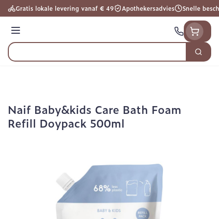
Ga naar de inhoud
Gratis lokale levering vanaf € 49
Apothekersadvies
Snelle besc
Menu
Zoek
Product, merk, categorie...
Naif Baby&kids Care Bath Foam
Refill Doypack 500ml