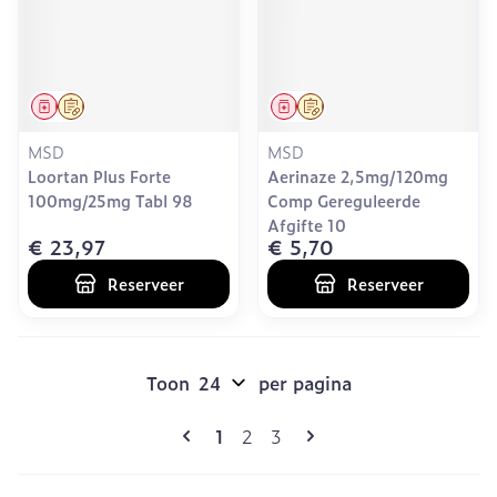
Geneesmiddel
Op voorschrift
Geneesmiddel
Op voorschrift
MSD
MSD
Loortan Plus Forte
Aerinaze 2,5mg/120mg
100mg/25mg Tabl 98
Comp Gereguleerde
Afgifte 10
€ 23,97
€ 5,70
Reserveer
Reserveer
Toon
per pagina
Pagina's
U lees momenteel pagina
Pagina
Pagina
1
2
3