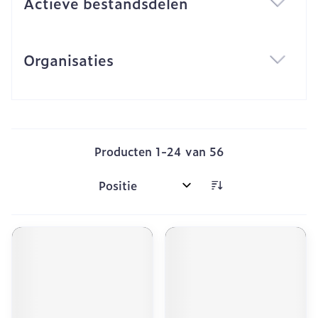
Actieve bestandsdelen
filter
Organisaties
filter
Producten
1
-
24
van
56
Sorteer op: