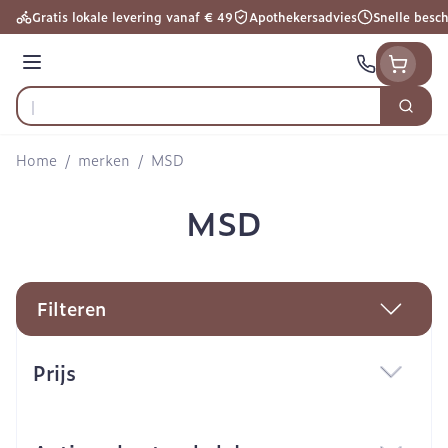
Ga naar de inhoud
Gratis lokale levering vanaf € 49
Apothekersadvies
Snelle besc
Menu
Zoek
Product, merk, categorie...
Home
/
merken
/
MSD
MSD
Filteren
Doorgaan naar productlijst
Prijs
filter