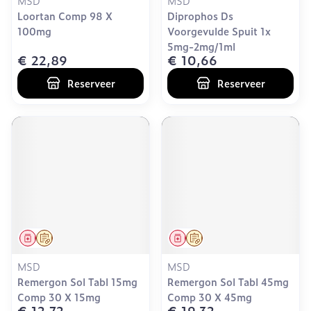
MSD
MSD
Loortan Comp 98 X
Diprophos Ds
100mg
Voorgevulde Spuit 1x
5mg-2mg/1ml
€ 22,89
€ 10,66
Reserveer
Reserveer
Geneesmiddel
Op voorschrift
Geneesmiddel
Op voorschrift
MSD
MSD
Remergon Sol Tabl 15mg
Remergon Sol Tabl 45mg
Comp 30 X 15mg
Comp 30 X 45mg
€ 12,72
€ 19,32