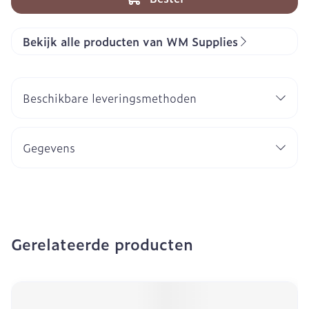
Bekijk alle producten van WM Supplies
Beschikbare leveringsmethoden
Gegevens
Gerelateerde producten
Navigeren door de elementen van de carrousel is mogeli
Druk om carrousel over te slaan
Druk op om naar carrouselnavigatie te gaan