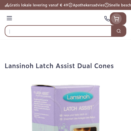
Ga naar de inhoud
Gratis lokale levering vanaf € 49
Apothekersadvies
Snelle besc
Menu
Zoek
Product, merk, categorie...
Lansinoh Latch Assist Dual Cones