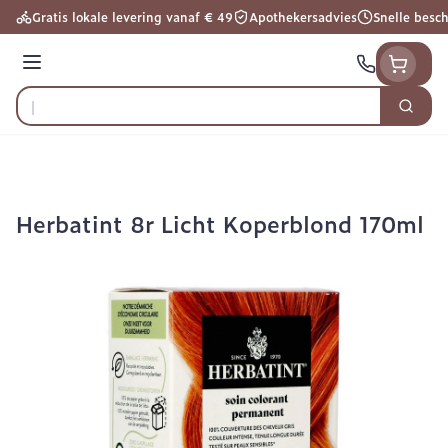
Ga naar de inhoud
Gratis lokale levering vanaf € 49
Apothekersadvies
Snelle besc
Menu
Zoek
Product, merk, categorie...
Herbatint 8r Licht Koperblond 170ml