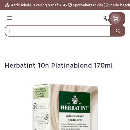
Ga naar de inhoud
Gratis lokale levering vanaf € 49
Apothekersadvies
Snelle besc
Menu
Zoek
Product, merk, categorie...
Herbatint 10n Platinablond 170ml