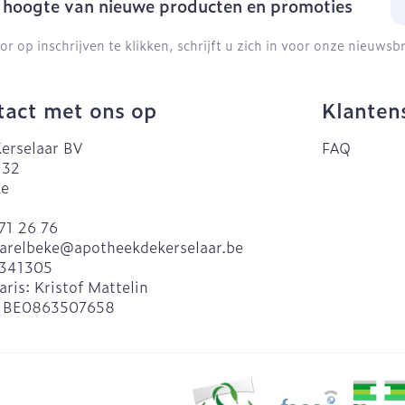
e hoogte van nieuwe producten en promoties
or op inschrijven te klikken, schrijft u zich in voor onze nieuws
act met ons op
Klanten
erselaar BV
FAQ
 32
ke
71 26 76
arelbeke@
apotheekdekerselaar.be
341305
aris:
Kristof Mattelin
:
BE0863507658